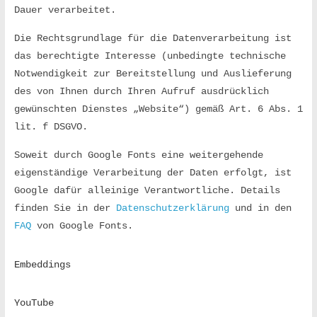
Dauer verarbeitet.
m
e
Die Rechtsgrundlage für die Datenverarbeitung ist 
n
das berechtigte Interesse (unbedingte technische 
d
Notwendigkeit zur Bereitstellung und Auslieferung 
e
des von Ihnen durch Ihren Aufruf ausdrücklich 
n
gewünschten Dienstes „Website“) gemäß Art. 6 Abs. 1 
W
lit. f DSGVO.
e
g
Soweit durch Google Fonts eine weitergehende 
f
eigenständige Verarbeitung der Daten erfolgt, ist 
r
Google dafür alleinige Verantwortliche. Details 
e
finden Sie in der 
Datenschutzerklärung
 und in den 
i
FAQ
 von Google Fonts.
!
Embeddings
YouTube