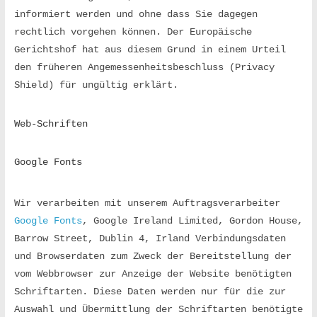
n
informiert werden und ohne dass Sie dagegen 
e
rechtlich vorgehen können. Der Europäische 
Gerichtshof hat aus diesem Grund in einem Urteil 
den früheren Angemessenheitsbeschluss (Privacy 
r
Shield) für ungültig erklärt.
K
Web-Schriften
H
Google Fonts
S
Wir verarbeiten mit unserem Auftragsverarbeiter 
Google Fonts
, Google Ireland Limited, Gordon House, 
W
Barrow Street, Dublin 4, Irland Verbindungsdaten 
i
und Browserdaten zum Zweck der Bereitstellung der 
r
vom Webbrowser zur Anzeige der Website benötigten 
r
Schriftarten. Diese Daten werden nur für die zur 
ä
Auswahl und Übermittlung der Schriftarten benötigte 
u