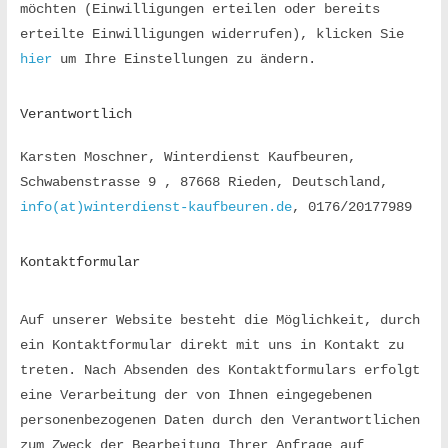
möchten (Einwilligungen erteilen oder bereits 
i
erteilte Einwilligungen widerrufen), klicken Sie 
hier
 um Ihre Einstellungen zu ändern.
e
Verantwortlich
n
Karsten Moschner, Winterdienst Kaufbeuren, 
Schwabenstrasse 9 , 87668 Rieden, Deutschland, 
s
info(at)winterdienst-kaufbeuren.de
, 0176/20177989
t
Kontaktformular
-
Auf unserer Website besteht die Möglichkeit, durch 
ein Kontaktformular direkt mit uns in Kontakt zu 
K
treten. Nach Absenden des Kontaktformulars erfolgt 
eine Verarbeitung der von Ihnen eingegebenen 
a
personenbezogenen Daten durch den Verantwortlichen 
zum Zweck der Bearbeitung Ihrer Anfrage auf 