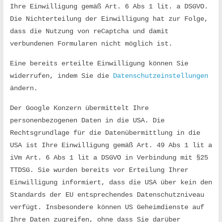
t
Ihre Einwilligung gemäß Art. 6 Abs 1 lit. a DSGVO. 
Die Nichterteilung der Einwilligung hat zur Folge, 
e
dass die Nutzung von reCaptcha und damit 
verbundenen Formularen nicht möglich ist.
n
Eine bereits erteilte Einwilligung können Sie 
widerrufen, indem Sie die 
Datenschutzeinstellungen
M
ändern.
o
Der Google Konzern übermittelt Ihre 
personenbezogenen Daten in die USA. Die 
Rechtsgrundlage für die Datenübermittlung in die 
s
USA ist Ihre Einwilligung gemäß Art. 49 Abs 1 lit a 
iVm Art. 6 Abs 1 lit a DSGVO in Verbindung mit §25 
c
TTDSG. Sie wurden bereits vor Erteilung Ihrer 
Einwilligung informiert, dass die USA über kein den 
h
Standards der EU entsprechendes Datenschutzniveau 
verfügt. Insbesondere können US Geheimdienste auf 
Ihre Daten zugreifen, ohne dass Sie darüber 