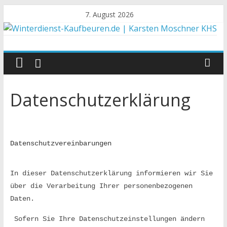
Zum
7. August 2026
Inhalt
springen
W
i
Datenschutzerklärung
n
t
Datenschutzvereinbarungen
e
In dieser Datenschutzerklärung informieren wir Sie 
r
über die Verarbeitung Ihrer personenbezogenen 
Daten.
d
 Sofern Sie Ihre Datenschutzeinstellungen ändern 